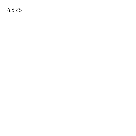
Agenda una reunión
4.8.25
email hola@extandard.es