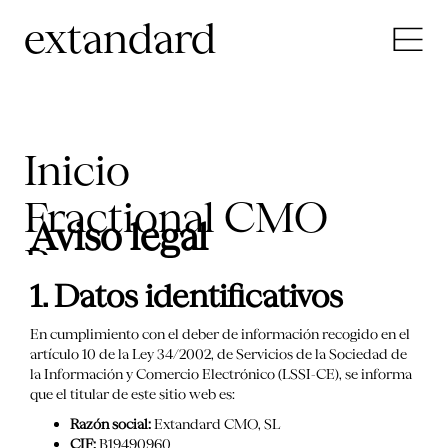
extandard
Inicio
Fractional CMO
Aviso legal
Recursos
1. Datos identificativos
Casos de éxito
En cumplimiento con el deber de información recogido en el
Servicios
artículo 10 de la Ley 34/2002, de Servicios de la Sociedad de
la Información y Comercio Electrónico (LSSI-CE), se informa
que el titular de este sitio web es:
Razón social:
Extandard CMO, SL
ES
CIF:
B19490960