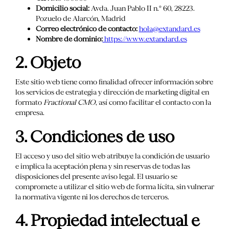
Domicilio social:
Avda. Juan Pablo II n.º 60, 28223.
Pozuelo de Alarcón, Madrid
Correo electrónico de contacto:
hola@extandard.es
Nombre de dominio:
https://www.extandard.es
2. Objeto
Este sitio web tiene como finalidad ofrecer información sobre
los servicios de estrategia y dirección de marketing digital en
formato
Fractional CMO
, así como facilitar el contacto con la
empresa.
3. Condiciones de uso
El acceso y uso del sitio web atribuye la condición de usuario
e implica la aceptación plena y sin reservas de todas las
disposiciones del presente aviso legal. El usuario se
compromete a utilizar el sitio web de forma lícita, sin vulnerar
la normativa vigente ni los derechos de terceros.
4. Propiedad intelectual e