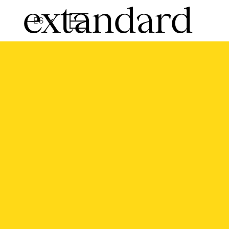
extandard
ES