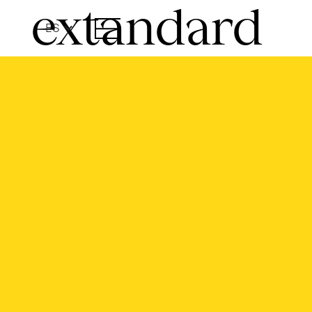
extandard
ES