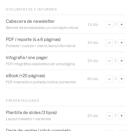
DOCUMENTOS E INFORMES
Cabecera de newsletter
−
+
0
1 h c/u
Banner de encabezado, un concepto visual
PDF / reporte (4 a 6 páginas)
−
+
0
3 h c/u
Portada + cuerpo + cierre, layout de marca
Infografía / one pager
−
+
0
2 h c/u
PDF infográfico explicativo en una página
eBook (+20 páginas)
−
+
0
6 h c/u
PDF interactivo: portada, índice, contenido
PRESENTACIONES
Plantilla de slides (3 tipos)
−
+
0
2 h c/u
Layout maestro + variantes
Deck de ventas / pitch completo