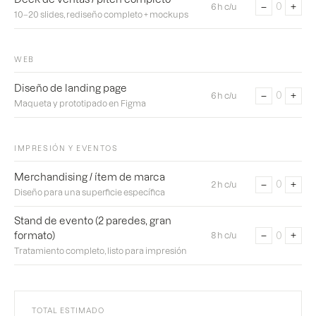
−
+
0
6 h c/u
10–20 slides, rediseño completo + mockups
WEB
Diseño de landing page
−
+
0
6 h c/u
Maqueta y prototipado en Figma
IMPRESIÓN Y EVENTOS
Merchandising / ítem de marca
−
+
0
2 h c/u
Diseño para una superficie específica
Stand de evento (2 paredes, gran
−
+
0
formato)
8 h c/u
Tratamiento completo, listo para impresión
TOTAL ESTIMADO