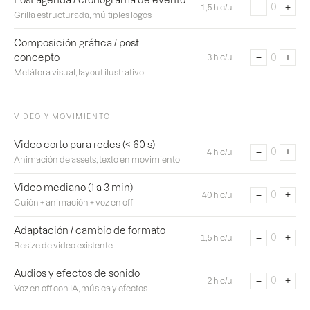
Post agenda / cronograma de evento
−
+
0
1,5 h c/u
Grilla estructurada, múltiples logos
Composición gráfica / post
−
+
0
concepto
3 h c/u
Metáfora visual, layout ilustrativo
VIDEO Y MOVIMIENTO
Video corto para redes (≤ 60 s)
−
+
0
4 h c/u
Animación de assets, texto en movimiento
Video mediano (1 a 3 min)
−
+
0
40 h c/u
Guión + animación + voz en off
Adaptación / cambio de formato
−
+
0
1,5 h c/u
Resize de video existente
Audios y efectos de sonido
−
+
0
2 h c/u
Voz en off con IA, música y efectos