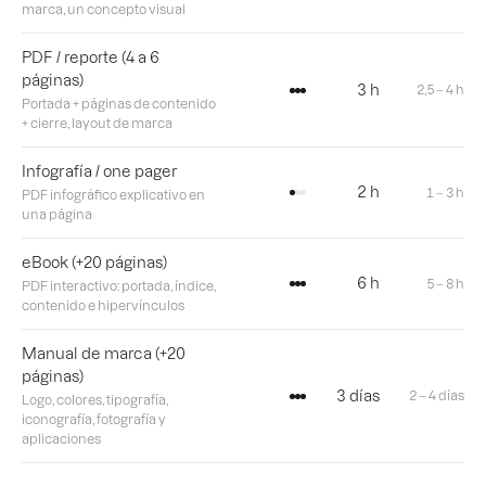
marca, un concepto visual
PDF / reporte (4 a 6
páginas)
3 h
2,5 – 4 h
Portada + páginas de contenido
+ cierre, layout de marca
Infografía / one pager
2 h
1 – 3 h
PDF infográfico explicativo en
una página
eBook (+20 páginas)
6 h
5 – 8 h
PDF interactivo: portada, índice,
contenido e hipervínculos
Manual de marca (+20
páginas)
3 días
2 – 4 días
Logo, colores, tipografía,
iconografía, fotografía y
aplicaciones