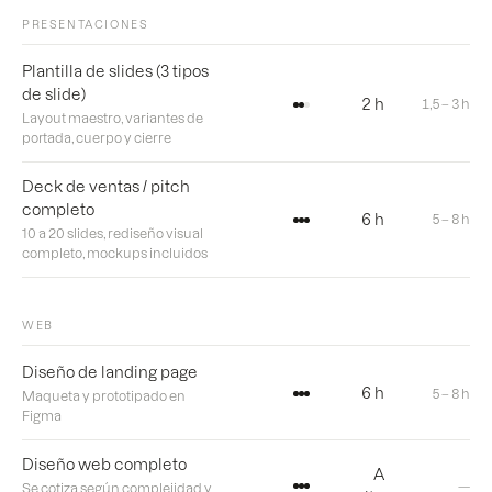
PRESENTACIONES
Plantilla de slides (3 tipos
de slide)
2 h
1,5 – 3 h
Layout maestro, variantes de
portada, cuerpo y cierre
Deck de ventas / pitch
completo
6 h
5 – 8 h
10 a 20 slides, rediseño visual
completo, mockups incluidos
WEB
Diseño de landing page
6 h
5 – 8 h
Maqueta y prototipado en
Figma
Diseño web completo
A
—
Se cotiza según complejidad y