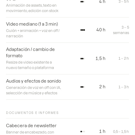
4 h
3 – 5 h
Animación de assets, texto en
movimiento, edición con stock
Video mediano (1 a 3 min)
3 – 5
40 h
Guión + animación + voz en off /
semanas
narración
Adaptación / cambio de
formato
1,5 h
1 – 2 h
Resize de video existente a
nuevo tamaño o plataforma
Audios y efectos de sonido
2 h
1 – 3 h
Generación de voz en off con IA,
selección de música y efectos
DOCUMENTOS E INFORMES
Cabecera de newsletter
1 h
0,5 – 1,5 h
Banner de encabezado, con