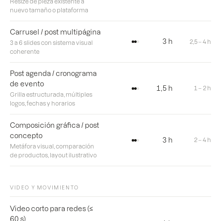
Resize de pieza existente a
nuevo tamaño o plataforma
Carrusel / post multipágina
3 h
2,5 – 4 h
3 a 6 slides con sistema visual
coherente
Post agenda / cronograma
de evento
1,5 h
1 – 2 h
Grilla estructurada, múltiples
logos, fechas y horarios
Composición gráfica / post
concepto
3 h
2 – 4 h
Metáfora visual, comparación
de productos, layout ilustrativo
VIDEO Y MOVIMIENTO
Video corto para redes (≤
60 s)