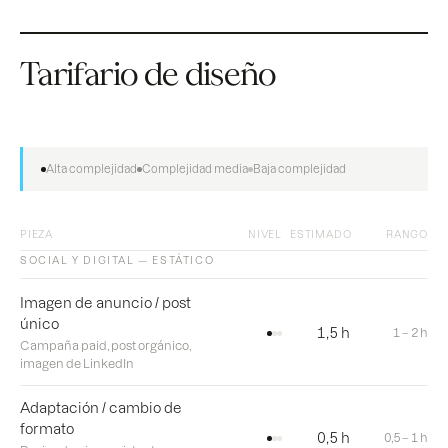
Tarifario de diseño
Alta complejidad
Complejidad media
Baja complejidad
PIEZA
NIVEL
ESTIMADO
RANGO
SOCIAL Y DIGITAL — ESTÁTICO
Imagen de anuncio / post
único
1,5 h
1 – 2 h
Campaña paid, post orgánico,
imagen de LinkedIn
Adaptación / cambio de
formato
0,5 h
0,5 – 1 h