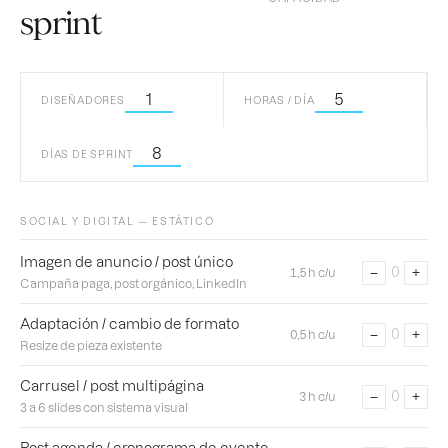
sprint
DISEÑADORES
HORAS / DÍA
DÍAS DE SPRINT
SOCIAL Y DIGITAL — ESTÁTICO
Imagen de anuncio / post único
−
+
0
1,5 h c/u
Campaña paga, post orgánico, LinkedIn
Adaptación / cambio de formato
−
+
0
0,5 h c/u
Resize de pieza existente
Carrusel / post multipágina
−
+
0
3 h c/u
3 a 6 slides con sistema visual